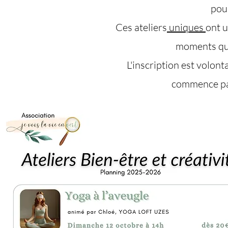
pou
Ces ateliers
uniques
ont u
moments qual
L'inscription est volont
commence pa